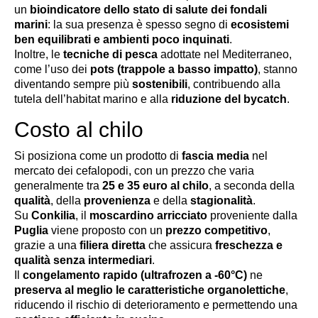
un
bioindicatore dello stato di salute dei fondali
marini
: la sua presenza è spesso segno di
ecosistemi
ben equilibrati e ambienti poco inquinati
.
Inoltre, le
tecniche di pesca
adottate nel Mediterraneo,
come l’uso dei
pots (trappole a basso impatto)
, stanno
diventando sempre più
sostenibili
, contribuendo alla
tutela dell’habitat marino e alla
riduzione del bycatch
.
Costo al chilo
Si posiziona come un prodotto di
fascia media
nel
mercato dei cefalopodi, con un prezzo che varia
generalmente tra
25 e 35 euro al chilo
, a seconda della
qualità
, della
provenienza
e della
stagionalità
.
Su
Conkilia
, il
moscardino arricciato
proveniente dalla
Puglia
viene proposto con un
prezzo competitivo
,
grazie a una
filiera diretta
che assicura
freschezza e
qualità senza intermediari
.
Il
congelamento rapido (ultrafrozen a -60°C)
ne
preserva al meglio le caratteristiche organolettiche
,
riducendo il rischio di deterioramento e permettendo una