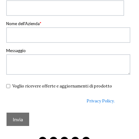
Nome dell'Azienda
*
Messaggio
Voglio ricevere offerte e aggiornamenti di prodotto
Utilizzando questo modulo accetti la memorizzazione e la
gestione dei tuoi dati da questo sito web.
Privacy Policy.