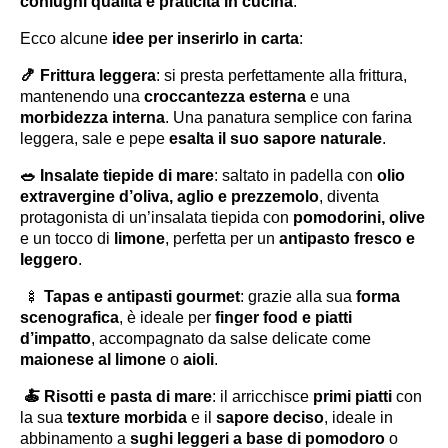
coniughi qualità e praticità in cucina
.
Ecco alcune
idee per inserirlo in carta
:
🍤
Frittura leggera
: si presta perfettamente alla frittura,
mantenendo una
croccantezza esterna
e una
morbidezza interna
. Una panatura semplice con farina
leggera, sale e pepe
esalta il suo sapore naturale
.
🥗
Insalate tiepide di mare
: saltato in padella con
olio
extravergine d’oliva, aglio e prezzemolo
, diventa
protagonista di un’insalata tiepida con
pomodorini, olive
e un tocco di
limone
, perfetta per un
antipasto fresco e
leggero
.
🍢
Tapas e antipasti gourmet
: grazie alla sua
forma
scenografica
, è ideale per
finger food e piatti
d’impatto
, accompagnato da salse delicate come
maionese al limone
o
aioli
.
🍝
Risotti e pasta di mare
: il arricchisce
primi piatti
con
la sua
texture morbida
e il
sapore deciso
, ideale in
abbinamento a
sughi leggeri a base di pomodoro
o