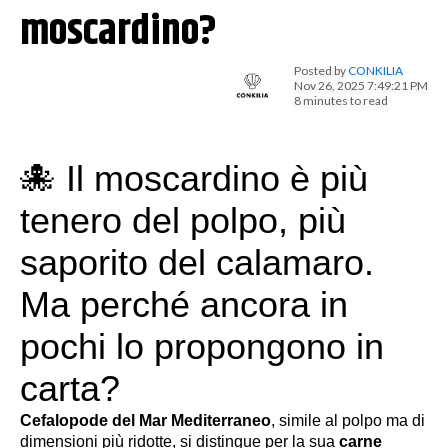
moscardino?
Posted by
CONKILIA
Nov 26, 2025 7:49:21 PM
8 minutes to read
🐙
Il moscardino è più
tenero del polpo, più
saporito del calamaro.
Ma perché ancora in
pochi lo propongono in
carta?
Cefalopode del Mar Mediterraneo
, simile al polpo ma di
dimensioni più ridotte, si distingue per la sua
carne