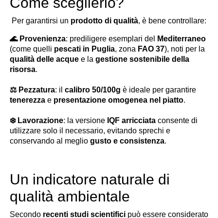
Come sceglierlo?
Per garantirsi un
prodotto di qualità
, è bene controllare:
🌊
Provenienza
: prediligere esemplari del
Mediterraneo
(come quelli
pescati in Puglia
, zona
FAO 37
), noti per la
qualità delle acque
e la
gestione sostenibile della
risorsa
.
⚖️
Pezzatura
: il
calibro 50/100g
è ideale per garantire
tenerezza
e
presentazione omogenea nel piatto
.
❄️
Lavorazione
: la versione
IQF arricciata
consente di
utilizzare solo il necessario, evitando sprechi e
conservando al meglio
gusto e consistenza
.
Un indicatore naturale di
qualità ambientale
Secondo
recenti studi scientifici
può essere considerato