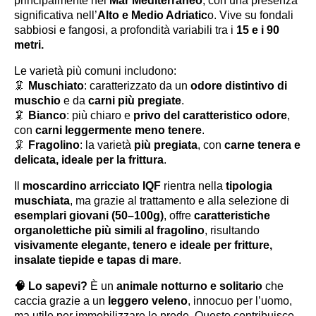
principalmente nel
Mar Mediterraneo
, con una presenza
significativa nell’
Alto e Medio Adriatic
o. Vive su fondali
sabbiosi e fangosi, a profondità variabili tra i
15 e i 90
metri.
Le varietà più comuni includono:
🦑
Muschiato
: caratterizzato da un
odore distintivo di
muschio
e da
carni più pregiate
.
🦑
Bianco
: più chiaro e
privo del caratteristico odore
,
con
carni leggermente meno tenere
.
🦑
Fragolino
: la varietà
più pregiata
, con
carne tenera e
delicata, ideale per la frittura
.
Il
moscardino arricciato IQF
rientra nella
tipologia
muschiata
, ma grazie al trattamento e alla selezione di
esemplari giovani (50–100g)
, offre
caratteristiche
organolettiche più simili al fragolino
, risultando
visivamente elegante, tenero e ideale per fritture,
insalate tiepide e tapas di mare
.
🧠
Lo sapevi?
È un
animale notturno e solitario
che
caccia grazie a un
leggero veleno
, innocuo per l’uomo,
ma utile per immobilizzare le prede. Questo contribuisce